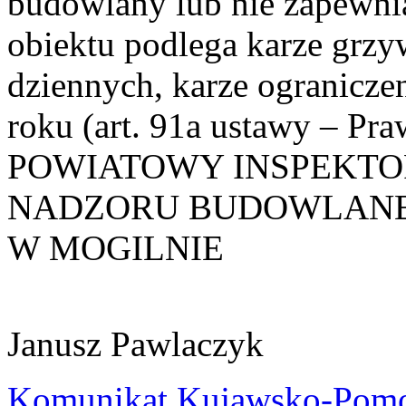
budowlany lub nie zapewni
obiektu podlega karze grzy
dziennych, karze ogranicze
roku (art. 91a ustawy – Pr
POWIATOWY INSPEKTO
NADZORU BUDOWLAN
W MOGILNIE
Janusz Pawlaczyk
Komunikat Kujawsko-Pomo