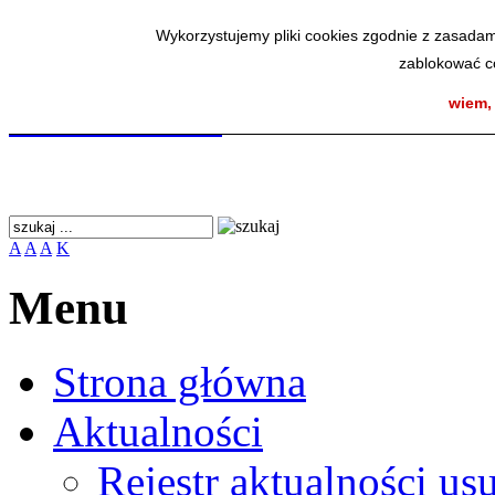
Wykorzystujemy pliki cookies zgodnie z zasadam
Wykorzystujemy pliki cookies zgodnie z zasadam
zablokować co
zablokować co
SmodBIP
wiem,
wiem,
A
A
A
K
Menu
Strona główna
Aktualności
Rejestr aktualności us