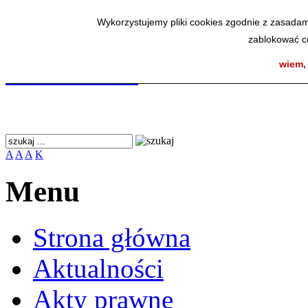
Wykorzystujemy pliki cookies zgodnie z zasadam
Wykorzystujemy pliki cookies zgodnie z zasadam
zablokować co
zablokować co
SmodBIP
wiem,
wiem,
A
A
A
K
Menu
Strona główna
Aktualności
Akty prawne