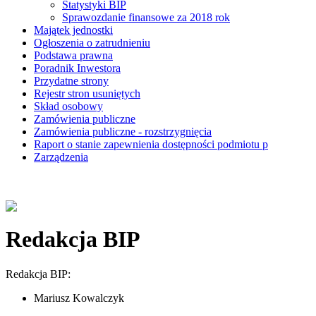
Statystyki BIP
Sprawozdanie finansowe za 2018 rok
Majątek jednostki
Ogłoszenia o zatrudnieniu
Podstawa prawna
Poradnik Inwestora
Przydatne strony
Rejestr stron usuniętych
Skład osobowy
Zamówienia publiczne
Zamówienia publiczne - rozstrzygnięcia
Raport o stanie zapewnienia dostępności podmiotu p
Zarządzenia
Redakcja BIP
Redakcja BIP:
Mariusz Kowalczyk