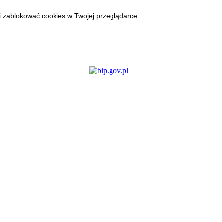
i zablokować cookies w Twojej przeglądarce.
i zablokować cookies w Twojej przeglądarce.