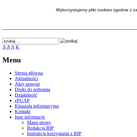
Wykorzystujemy pliki cookies zgodnie z 
Wykorzystujemy pliki cookies zgodnie z 
SmodBIP
A
A
A
K
Menu
Strona główna
Aktualności
Akty prawne
Druki do pobrania
Działalność
ePUAP
Klauzula informacyjna
Kontakt
Inne informacje
Mapa strony
Redakcja BIP
Instrukcja korzystania z BIP