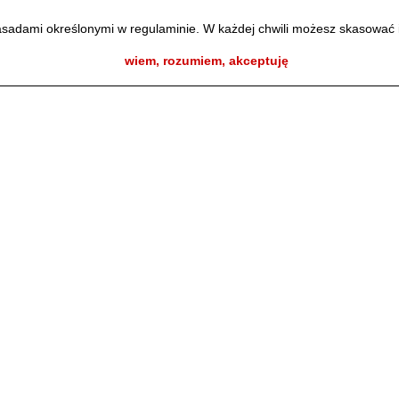
zasadami określonymi w regulaminie. W każdej chwili możesz skasować 
zasadami określonymi w regulaminie. W każdej chwili możesz skasować 
wiem, rozumiem, akceptuję
wiem, rozumiem, akceptuję